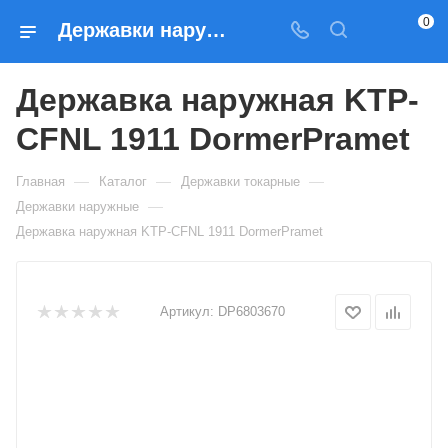
0
Державки наружные Державка наружная KTP-CFNL 1911 DormerPramet — купить по выгодным ценам в Москве
Державка наружная KTP-
CFNL 1911 DormerPramet
—
—
—
Главная
Каталог
Державки токарные
—
Державки наружные
Державка наружная KTP-CFNL 1911 DormerPramet
Артикул:
DP6803670