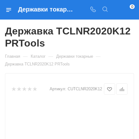
0
Державки токарные Державка TCLNR2020K12 PRTools — купить по выгодным ценам в Москве
Державка TCLNR2020K12
PRTools
—
—
—
Главная
Каталог
Державки токарные
Державка TCLNR2020K12 PRTools
Артикул:
CUTCLNR2020K12