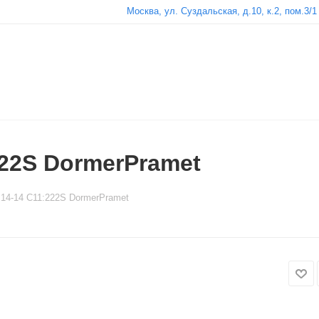
Москва, ул. Суздальская, д.10, к.2, пом.3/1
222S DormerPramet
14-14 C11:222S DormerPramet