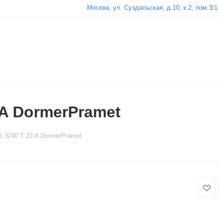
Москва, ул. Суздальская, д.10, к.2, пом.3/1
-A DormerPramet
S 3240 T 22-A DormerPramet