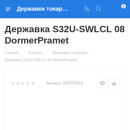
0
Державки токарные Державка S32U-SWLCL 08 DormerPramet — купить по выгодным ценам в Москве
Державка S32U-SWLCL 08
DormerPramet
—
—
—
Главная
Каталог
Державки токарные
Державка S32U-SWLCL 08 DormerPramet
Артикул:
DP6757013