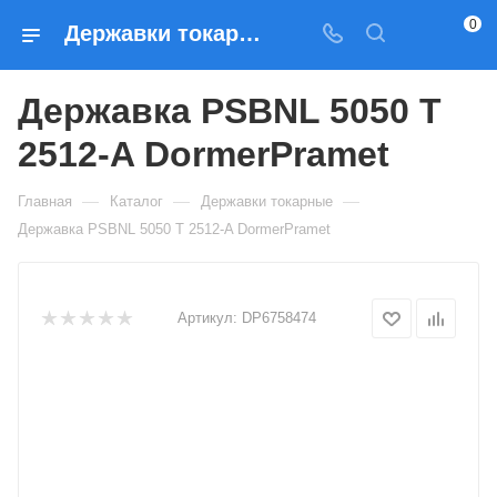
0
Державки токарные Державка PSBNL 5050 T 2512-A DormerPramet — купить по выгодным ценам в Москве
Державка PSBNL 5050 T
2512-A DormerPramet
—
—
—
Главная
Каталог
Державки токарные
Державка PSBNL 5050 T 2512-A DormerPramet
Артикул:
DP6758474