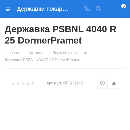
0
Державки токарные Державка PSBNL 4040 R 25 DormerPramet — купить по выгодным ценам в Москве
Державка PSBNL 4040 R
25 DormerPramet
—
—
—
Главная
Каталог
Державки токарные
Державка PSBNL 4040 R 25 DormerPramet
Артикул:
DP6757145