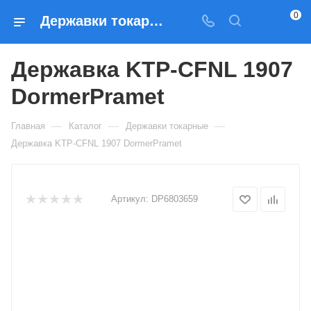
0
Державки токарные Державка KTP-CFNL 1907 DormerPramet — купить по выгодным ценам в Москве
Державка KTP-CFNL 1907
DormerPramet
—
—
—
Главная
Каталог
Державки токарные
Державка KTP-CFNL 1907 DormerPramet
Артикул:
DP6803659