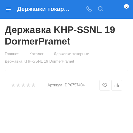
0
Державки токарные Державка KHP-SSNL 19 DormerPramet — купить по выгодным ценам в Москве
Державка KHP-SSNL 19
DormerPramet
—
—
—
Главная
Каталог
Державки токарные
Державка KHP-SSNL 19 DormerPramet
Артикул:
DP6757404