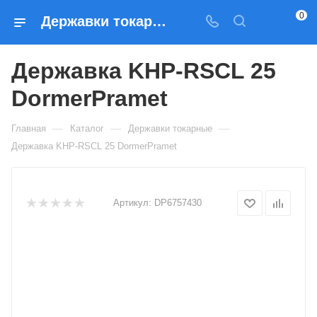
0
Державки токарные Державка KHP-RSCL 25 DormerPramet — купить по выгодным ценам в Москве
Державка KHP-RSCL 25
DormerPramet
—
—
—
Главная
Каталог
Державки токарные
Державка KHP-RSCL 25 DormerPramet
Артикул:
DP6757430