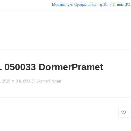
Москва, ул. Суздальская, д.10, к.2, пом.3/1
L 050033 DormerPramet
 2525 M 03L 050033 DormerPramet