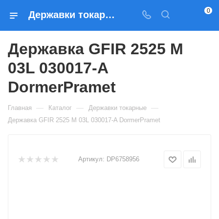
0
Державки токарные Державка GFIR 2525 M 03L 030017-A DormerPramet — купить по выгодным ценам в Москве
Державка GFIR 2525 M
03L 030017-A
DormerPramet
—
—
—
Главная
Каталог
Державки токарные
Державка GFIR 2525 M 03L 030017-A DormerPramet
Артикул:
DP6758956