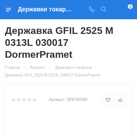
0
Державки токарные Державка GFIL 2525 M 0313L 030017 DormerPramet — купить по выгодным ценам в Москве
Державка GFIL 2525 M
0313L 030017
DormerPramet
—
—
—
Главная
Каталог
Державки токарные
Державка GFIL 2525 M 0313L 030017 DormerPramet
Артикул:
DP6760389