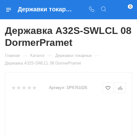
0
Державки токарные Державка A32S-SWLCL 08 DormerPramet — купить по выгодным ценам в Москве
Державка A32S-SWLCL 08
DormerPramet
—
—
—
Главная
Каталог
Державки токарные
Державка A32S-SWLCL 08 DormerPramet
Артикул:
DP6761026