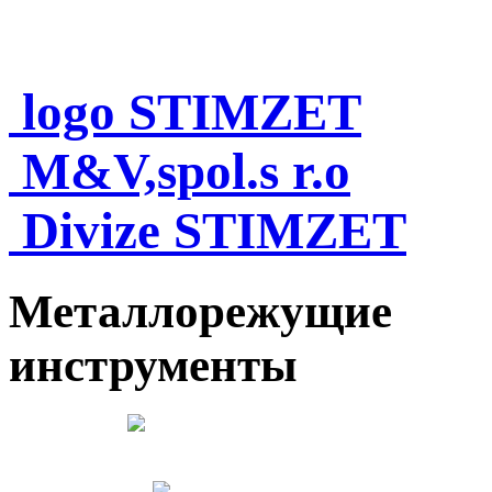
logo STIMZET
M&V,spol.s r.o
Divize STIMZET
Металлорежущие
инструменты
Česky