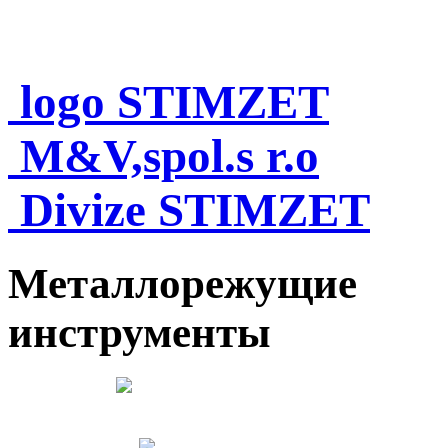
logo STIMZET
M&V,spol.s r.o
Divize STIMZET
Металлорежущие
инструменты
Česky