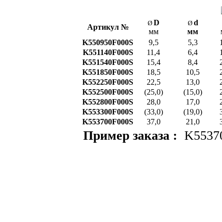
D
d
Ø
Ø
Артикул №
мм
мм
K550950F000S
9,5
5,3
K551140F000S
11,4
6,4
K551540F000S
15,4
8,4
K551850F000S
18,5
10,5
K552250F000S
22,5
13,0
K552500F000S
(25,0)
(15,0)
K552800F000S
28,0
17,0
K553300F000S
(33,0)
(19,0)
K553700F000S
37,0
21,0
Пример заказа :
K5537