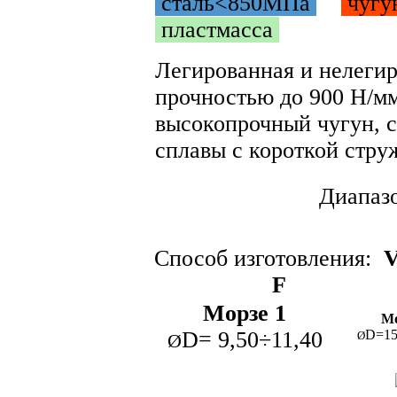
сталь<850МПа
чуг
пластмасса
Легированная и нелегир
прочностью до 900 Н/мм
высокопрочный чугун, 
сплавы с короткой струж
Диапаз
Способ изготовления:
V
F
Морзе 1
Мо
D= 9,50÷11,40
D=15
Ø
Ø