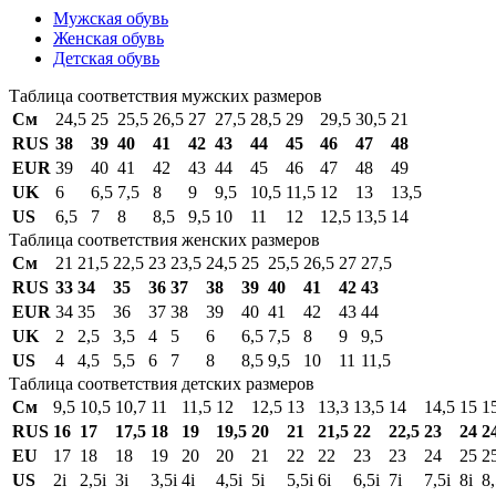
Мужская обувь
Женская обувь
Детская обувь
Таблица соответствия мужских размеров
См
24,5
25
25,5
26,5
27
27,5
28,5
29
29,5
30,5
21
RUS
38
39
40
41
42
43
44
45
46
47
48
EUR
39
40
41
42
43
44
45
46
47
48
49
UK
6
6,5
7,5
8
9
9,5
10,5
11,5
12
13
13,5
US
6,5
7
8
8,5
9,5
10
11
12
12,5
13,5
14
Таблица соответствия женских размеров
См
21
21,5
22,5
23
23,5
24,5
25
25,5
26,5
27
27,5
RUS
33
34
35
36
37
38
39
40
41
42
43
EUR
34
35
36
37
38
39
40
41
42
43
44
UK
2
2,5
3,5
4
5
6
6,5
7,5
8
9
9,5
US
4
4,5
5,5
6
7
8
8,5
9,5
10
11
11,5
Таблица соответствия детских размеров
См
9,5
10,5
10,7
11
11,5
12
12,5
13
13,3
13,5
14
14,5
15
1
RUS
16
17
17,5
18
19
19,5
20
21
21,5
22
22,5
23
24
2
EU
17
18
18
19
20
20
21
22
22
23
23
24
25
2
US
2i
2,5i
3i
3,5i
4i
4,5i
5i
5,5i
6i
6,5i
7i
7,5i
8i
8,